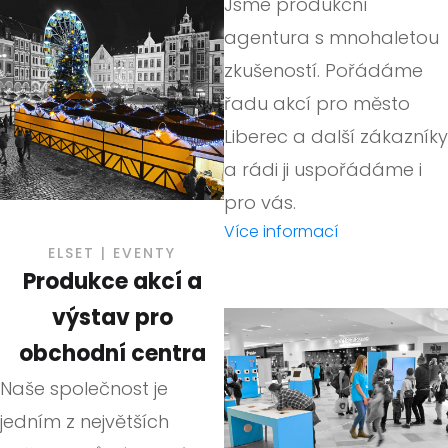
Jsme produkční
agentura s mnohaletou
zkušeností. Pořádáme
řadu akcí pro město
Liberec a další zákazníky
a rádi ji uspořádáme i
pro vás.
Více informací
ELSET | EVENTY
Produkce akcí a
výstav pro
obchodní centra
Naše společnost je
jedním z největších