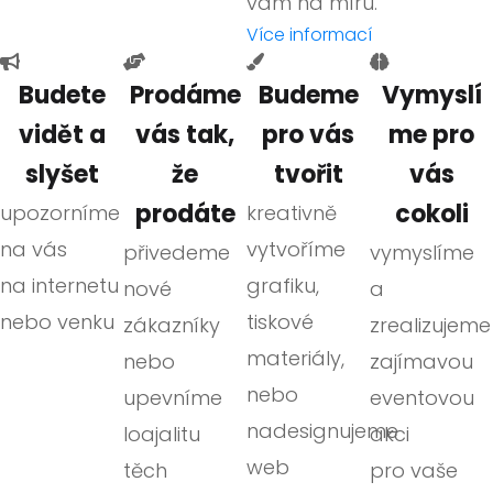
vám na míru.
Více informací
Budete
Prodáme
Budeme
Vymyslí
vidět a
vás tak,
pro vás
me pro
slyšet
že
tvořit
vás
prodáte
cokoli
upozorníme
kreativně
na vás
vytvoříme
přivedeme
vymyslíme
na internetu
grafiku,
nové
a
nebo venku
tiskové
zákazníky
zrealizujeme
materiály,
nebo
zajímavou
nebo
upevníme
eventovou
nadesignujeme
loajalitu
akci
web
těch
pro vaše