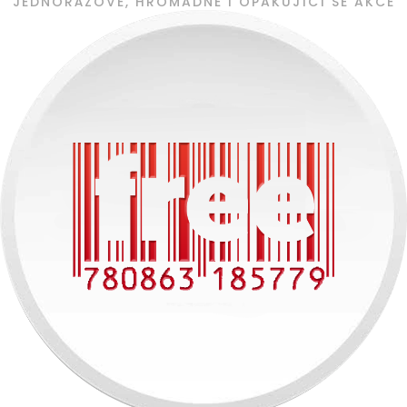
JEDNORÁZOVÉ, HROMADNÉ I OPAKUJÍCÍ SE AKCE