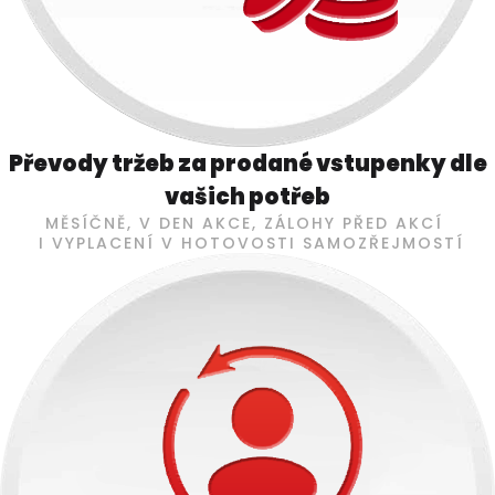
Převody tržeb za prodané vstupenky dle
vašich potřeb
MĚSÍČNĚ, V DEN AKCE, ZÁLOHY PŘED AKCÍ
I VYPLACENÍ V HOTOVOSTI SAMOZŘEJMOSTÍ