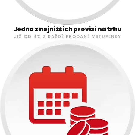
Jedna z nejnižších provizí na trhu
JIŽ OD 4% Z KAŽDÉ PRODANÉ VSTUPENKY