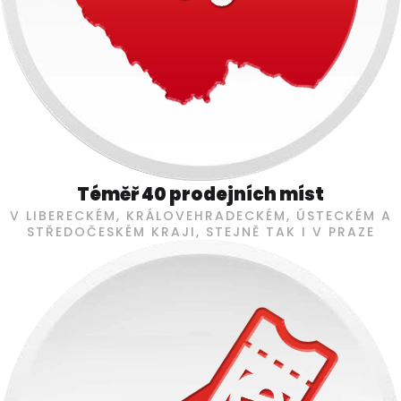
Téměř 40 prodejních míst
V LIBERECKÉM, KRÁLOVEHRADECKÉM, ÚSTECKÉM A
STŘEDOČESKÉM KRAJI, STEJNĚ TAK I V PRAZE