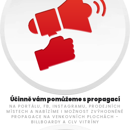
Účinně vám pomůžeme s propagací
NA PORTÁLU, FB, INSTAGRAMU, PRODEJNÍCH
MÍSTECH A NABÍZÍME I MOŽNOST ZVÝHODNĚNÉ
PROPAGACE NA VENKOVNÍCH PLOCHÁCH -
BILLBOARDY A CLV VITRÍNY