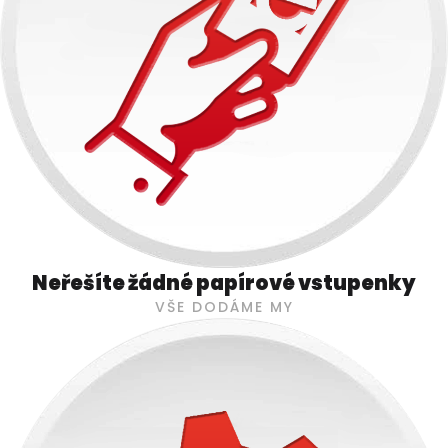
Neřešíte žádné papírové vstupenky
VŠE DODÁME MY