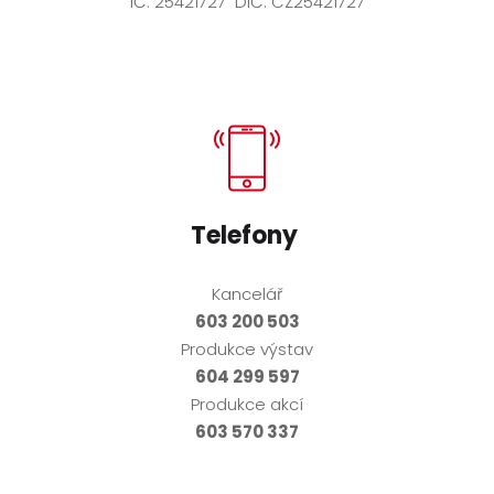
IČ: 25421727 DIČ: CZ25421727
Telefony
Kancelář
603 200 503
Produkce výstav
604 299 597
Produkce akcí
603 570 337