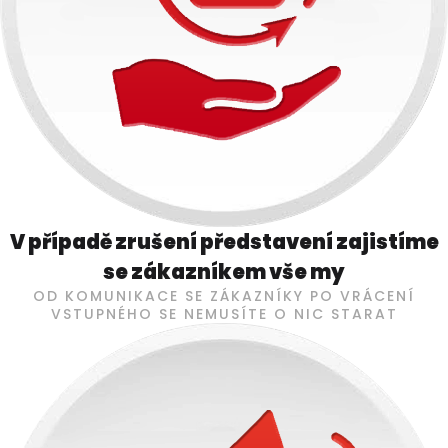
V případě zrušení představení zajistíme
se zákazníkem vše my
OD KOMUNIKACE SE ZÁKAZNÍKY PO VRÁCENÍ
VSTUPNÉHO SE NEMUSÍTE O NIC STARAT