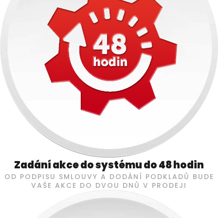
Zadání akce do systému do 48 hodin
OD PODPISU SMLOUVY A DODÁNÍ PODKLADŮ BUDE
VAŠE AKCE DO DVOU DNŮ V PRODEJI