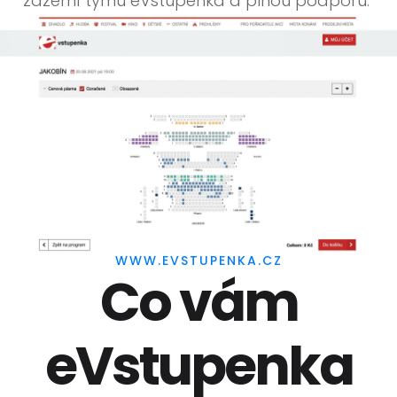
zázemí týmu eVstupenka a plnou podporu.
WWW.EVSTUPENKA.CZ
Co vám
eVstupenka