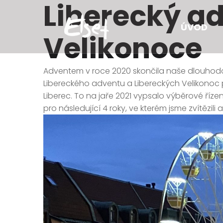
Liberecký a
ÚVOD
Velikonoce
Adventem v roce 2020 skončila naše dlouhod
Libereckého adventu a Libereckých Velikonoc 
Liberec. To na jaře 2021 vypsalo výběrové říze
pro následující 4 roky, ve kterém jsme zvítězili a