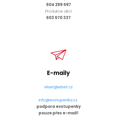
604 299 597
Produkce akcí
603 570 337
E-maily
elset@elset.cz
info@evstupenka.cz
podpora evstupenky
pouze přes e-mail!